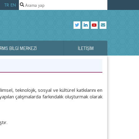
TR
EN
RMS BILGI MERKEZI
İLETIŞIM
msel, teknolojik, sosyal ve kültürel katkılarını en
yapılan çalışmalarda farkındalık oluşturmak olarak
tır.