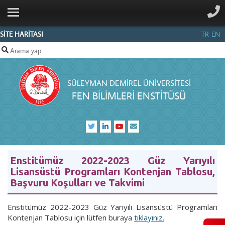
ANA SAYFA
KURUMSAL
SİTE HARİTASI
TR
EN
PERSONEL
ANABİLİM
SÜLEYMAN DEMIREL ÜNIVERSITESI
DALLARI
FEN BİLİMLERİ ENSTİTÜSÜ
SDÜFORMS
BILGI
MERKEZI
İLETIŞIM
Enstitümüz 2022-2023 Güz Yarıyılı
Lisansüstü Programları Kontenjan Tablosu,
Başvuru Koşulları ve Takvimi
Enstitümüz 2022-2023 Güz Yarıyılı Lisansüstü Programları
Kontenjan Tablosu için lütfen buraya
tıklayınız.