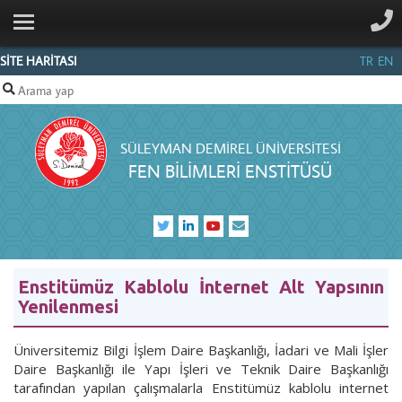
ANA SAYFA
KURUMSAL
SİTE HARİTASI
TR
EN
PERSONEL
ANABİLİM
SÜLEYMAN DEMIREL ÜNIVERSITESI
DALLARI
FEN BİLİMLERİ ENSTİTÜSÜ
SDÜFORMS
BILGI
MERKEZI
İLETIŞIM
Enstitümüz Kablolu İnternet Alt Yapsının
Yenilenmesi
Üniversitemiz Bilgi İşlem Daire Başkanlığı, İadari ve Mali İşler
Daire Başkanlığı ile Yapı İşleri ve Teknik Daire Başkanlığı
tarafından yapılan çalışmalarla Enstitümüz kablolu internet