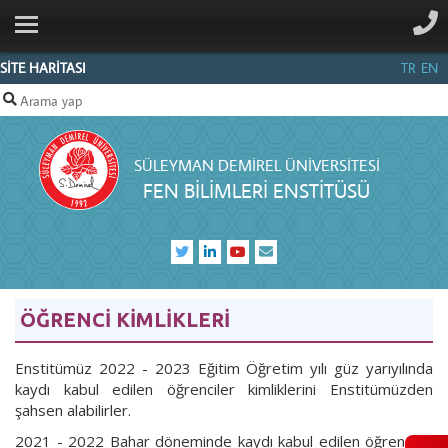
ANA SAYFA
KURUMSAL
SİTE HARİTASI
TR
EN
PERSONEL
ANABİLİM
SÜLEYMAN DEMIREL ÜNIVERSITESI
DALLARI
FEN BİLİMLERİ ENSTİTÜSÜ
SDÜFORMS
BILGI
MERKEZI
İLETIŞIM
ÖĞRENCİ KİMLİKLERİ
Enstitümüz 2022 - 2023 Eğitim Öğretim yılı güz yarıyılında
kaydı kabul edilen öğrenciler kimliklerini Enstitümüzden
şahsen alabilirler.
2021 - 2022 Bahar döneminde kaydı kabul edilen öğrenciler