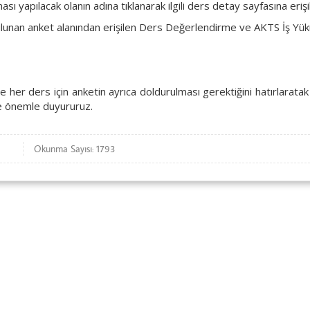
 yapılacak olanın adına tıklanarak ilgili ders detay sayfasına erişil
 bulunan anket alanından erişilen Ders Değerlendirme ve AKTS İş Yükü 
 ve her ders için anketin ayrıca doldurulması gerektiğini hatırlara
ze önemle duyururuz.
Okunma Sayısı: 1793