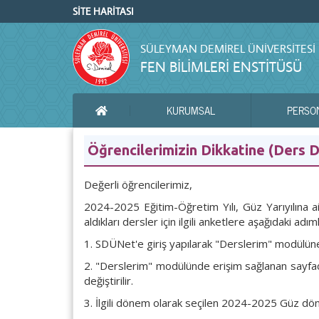
SİTE HARİTASI
SÜLEYMAN DEMIREL ÜNIVERSITESI
FEN BİLİMLERİ ENSTİTÜSÜ
KURUMSAL
PERSO
ANA SAYFA
Öğrencilerimizin Dikkatine (Ders 
Değerli öğrencilerimiz,
2024-2025 Eğitim-Öğretim Yılı, Güz Yarıyılına
aldıkları dersler için ilgili anketlere aşağıdaki adım
1. SDÜNet'e giriş yapılarak "Derslerim" modülüne e
2. "Derslerim" modülünde erişim sağlanan sayfad
değiştirilir.
3. İlgili dönem olarak seçilen 2024-2025 Güz dön