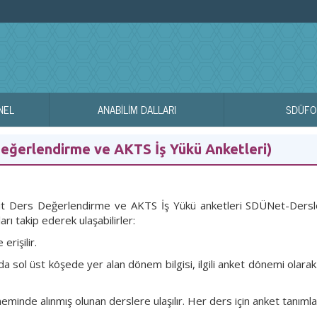
NEL
ANABİLİM DALLARI
SDÜFO
Değerlendirme ve AKTS İş Yükü Anketleri)
 ait Ders Değerlendirme ve AKTS İş Yükü anketleri SDÜNet-Dersle
ları takip ederek ulaşabilirler:
rişilir.
a sol üst köşede yer alan dönem bilgisi, ilgili anket dönemi ola
eminde alınmış olunan derslere ulaşılır. Her ders için anket tanım