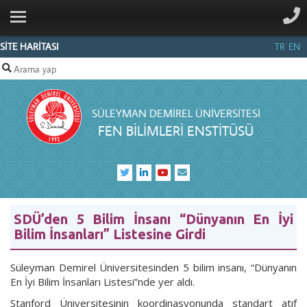
ANA SAYFA
KURUMSAL
SİTE HARİTASI
TR
EN
PERSONEL
ANABİLİM
SÜLEYMAN DEMIREL ÜNIVERSITESI
DALLARI
FEN BİLİMLERİ ENSTİTÜSÜ
SDÜFORMS
BILGI
MERKEZI
İLETIŞIM
SDÜ’den 5 Bilim İnsanı “Dünyanın En İyi
Bilim İnsanları” Listesine Girdi
Süleyman Demirel Üniversitesinden 5 bilim insanı, “Dünyanın
En İyi Bilim İnsanları Listesi”nde yer aldı.
Stanford Üniversitesinin koordinasyonunda standart atıf