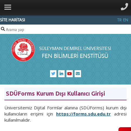
ANA SAYFA
KURUMSAL
SİTE HARİTASI
TR
EN
PERSONEL
ANABİLİM
SÜLEYMAN DEMIREL ÜNIVERSITESI
DALLARI
FEN BİLİMLERİ ENSTİTÜSÜ
SDÜFORMS
BILGI
MERKEZI
İLETIŞIM
SDÜForms Kurum Dışı Kullanıcı Girişi
Üniversitemiz Dijital Formlar alanına (SDÜForms) kurum dışı
kullanıcıların erişimi için
https://forms.sdu.edu.tr
adresi
kullanılmalıdır.