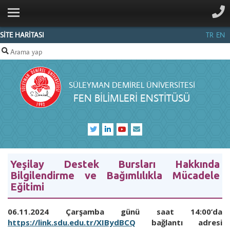
ANA SAYFA
KURUMSAL
SİTE HARİTASI
TR
EN
PERSONEL
ANABİLİM
SÜLEYMAN DEMIREL ÜNIVERSITESI
DALLARI
FEN BİLİMLERİ ENSTİTÜSÜ
SDÜFORMS
BILGI
MERKEZI
İLETIŞIM
Yeşilay Destek Bursları Hakkında
Bilgilendirme ve Bağımlılıkla Mücadele
Eğitimi
06.11.2024 Çarşamba günü saat 14:00’da
https://link.sdu.edu.tr/XIBydBCQ
bağlantı adresi