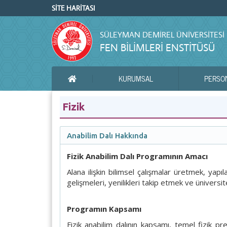
SİTE HARİTASI
SÜLEYMAN DEMIREL ÜNIVERSITESI
FEN BİLİMLERİ ENSTİTÜSÜ
KURUMSAL
PERSO
ANA SAYFA
Fizik
Anabilim Dalı Hakkında
Fizik Anabilim Dalı Programının Amacı
Alana ilişkin bilimsel çalışmalar üretmek, yapıl
gelişmeleri, yenilikleri takip etmek ve ünivers
Programın Kapsamı
Fizik anabilim dalının kapsamı, temel fizik p