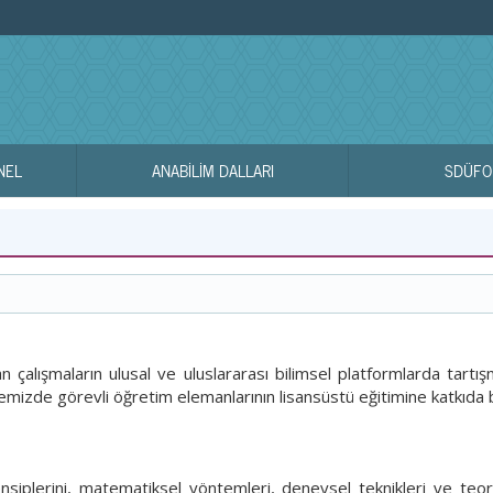
NEL
ANABİLİM DALLARI
SDÜFO
an çalışmaların ulusal ve uluslararası bilimsel platformlarda tartışma
itemizde görevli öğretim elemanlarının lisansüstü eğitimine katkıda
rensiplerini, matematiksel yöntemleri, deneysel teknikleri ve teor