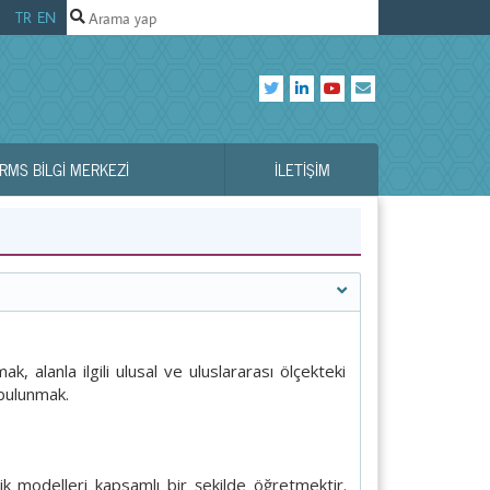
TR
EN
RMS BILGI MERKEZI
İLETIŞIM
k, alanla ilgili ulusal ve uluslararası ölçekteki
 bulunmak.
ik modelleri kapsamlı bir şekilde öğretmektir.