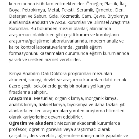
kurumlarında istihdam edilmektedirler. Örneğin; Plastik, İlaç,
Boya, Petrokimya, Metal, Tekstil, Seramik, Çimento, Deri,
Deterjan ve Sabun, Gıda, Kozmetik, Cam, Çevre, Biyokimya
alanlarında endüstri ve ARGE kurumları ve Bilimsel Araştırma
Kurumları. Bu bölümden mezun olanlar; alanlarında
araştırmacı olabildikleri gibi çeşitli kurum ve kuruluşların
araştırma/geliştirme laboratuvarlarında, modern analiz ve
kalite kontrol laboratuvarlarında, gerekli eğitim
formasyonunu kazanmaları durumunda eğitim kurumlarında
yararlı ve üretken hizmet verebilirler.
Kimya Anabilim Dalı Doktora programları mezunları
akademi, sanayi, devlet ve araştırma kurumları dahil olmak
üzere çeşitli sektörlerde geniş bir potansiyel kariyer
fırsatlarına sahiptir..
Araştırma:
Mezunlar, organik kimya, inorganik kimya,
analitik kimya, fiziksel kimya, biyokimya ve daha fazlası gibi
alanlarda en ileri araştırmaları yürüten araştırma bilimcileri
olarak kariyerlerine devam edebilirler.
Öğretim ve akademi:
Mezunlar akademik kurumlarda
profesör, öğretim görevlisi veya araştırmacı olarak
çalışabilir, ders verebilir, öğrencilere danışmanlık yapabilir ve