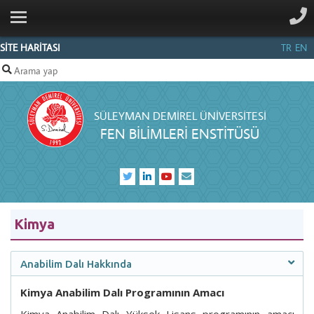
ANA SAYFA
KURUMSAL
SİTE HARİTASI
TR
EN
PERSONEL
ANABİLİM
SÜLEYMAN DEMIREL ÜNIVERSITESI
DALLARI
FEN BİLİMLERİ ENSTİTÜSÜ
SDÜFORMS
BILGI
MERKEZI
İLETIŞIM
Kimya
Anabilim Dalı Hakkında
Kimya Anabilim Dalı Programının Amacı
Kimya Anabilim Dalı Yüksek Lisans programının amacı