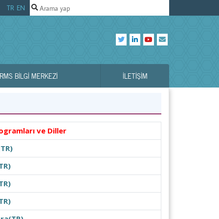
TR
EN
RMS BILGI MERKEZI
İLETIŞIM
ogramları ve Diller
(TR)
TR)
TR)
TR)
ra(TR)