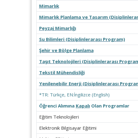
Mimarlık
Mimarlık Planlama ve Tasarım (Disiplinlera
Peyzaj Mimarlığı
Su Bilimleri (Disiplinlerarası Program)
Şehir ve Bölge Planlama
Taşıt Teknolojileri (Disiplinlerarası Progra
Tekstil Mühendisliği
Yenilenebilir Enerji (Disiplinlerarası Progra
*TR: Türkçe, EN:İngilizce (English)
Öğrenci Alımına
Kapalı
Olan Programlar
Eğitim Teknolojileri
Elektronik Bilgisayar Eğitimi